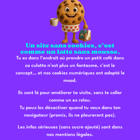
Ici, on te tient au courant de tout ce qui infuse chez
nous.
Entre café du moment, nouveautés du menu,
événements à ne pas louper et bons conseils pour
Un site sans cookies, c’est
les coffee lovers, c’est l’endroit parfait pour suivre la
comme un latte sans mousse.
vie du coffee shop… sans rater une miette (ni une
Tu es dans l’endroit où prendre un petit café dans
goutte).
sa culotte n’est plus un fantasme, c’est le
concept… et nos cookies numériques ont adopté le
mood.
Ils sont là pour améliorer ta visite, sans te coller
comme un ex relou.
Tu peux les désactiver quand tu veux dans ton
navigateur (promis, ils ne pleureront pas).
Les infos sérieuses (sans sucre ajouté) sont dans
nos mentions légales.