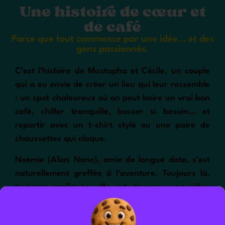
Une histoire de cœur et
de café
Parce que tout commence par une idée… et des
gens passionnés.
C’est l’histoire de Mustapha et Cécile, un couple
qui a eu envie de créer un lieu qui leur ressemble
: un spot chaleureux où on peut boire un vrai bon
café, chiller tranquille, bosser si besoin… et
repartir avec un t-shirt stylé ou une paire de
chaussettes qui claque.
Noémie (Alias Nono), amie de longue date, s’est
naturellement greffée à l’aventure. Toujours là,
toujours impliquée, elle est devenue une pièce
essentielle de la team. Ils ont tout pensé
ensemble, du grain à la déco, en passant par le