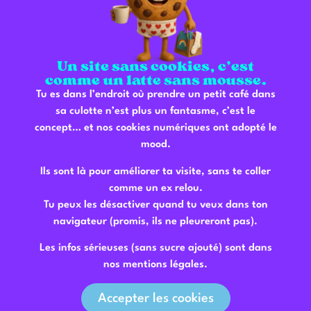
shop. Rapidement, Laila, la sœur de Mustapha,
les a rejoints pour faire vivre l’ambiance en salle
avec le sourire.
Un site sans cookies, c’est
Aujourd’hui, The Small Talk c’est ça : une famille
comme un latte sans mousse.
élargie, un coffee shop avec du style, et
Tu es dans l’endroit où prendre un petit café dans
beaucoup (beaucoup) de passion.
sa culotte n’est plus un fantasme, c’est le
concept… et nos cookies numériques ont adopté le
mood.
Ils sont là pour améliorer ta visite, sans te coller
comme un ex relou.
Tu peux les désactiver quand tu veux dans ton
navigateur (promis, ils ne pleureront pas).
Les infos sérieuses (sans sucre ajouté) sont dans
nos mentions légales.
Accepter les cookies