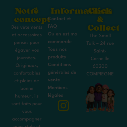
Notre
Informations
Click
concept
&
Contact et
Collect
FAQ
Des vêtements
Ou en est ma
et accessoires
The Small
commande
pensés pour
Talk – 24 rue
Tous nos
égayer vos
Saint-
produits
journées.
Corneille
Conditions
Originaux,
60200
générales de
confortables
COMPIEGNE
vente
et pleins de
Mentions
bonne
légales
humeur, ils
sont faits pour
vous
accompagner
avec style et