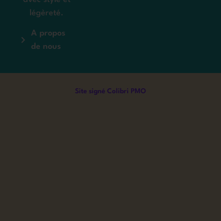
légèreté.
A propos
de nous
Site signé Colibri PMO