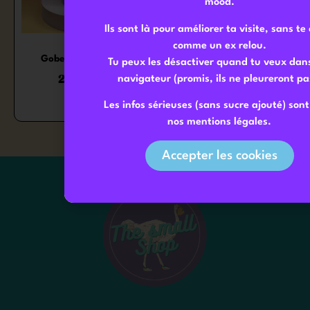
mood.
Ils sont là pour améliorer ta visite, sans te 
comme un ex relou.
Gobelet isotherme
Gobelet isotherme
Tu peux les désactiver quand tu veux dan
24,90
€
24,90
€
navigateur (promis, ils ne pleureront pa
Les infos sérieuses (sans sucre ajouté) son
nos mentions légales.
Accepter les cookies