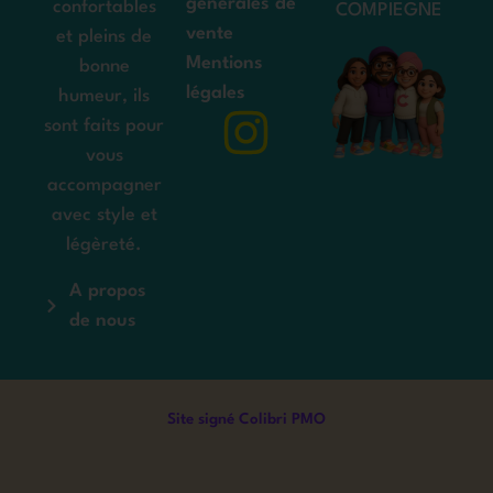
générales de
confortables
COMPIEGNE
vente
et pleins de
Mentions
bonne
légales
humeur, ils
sont faits pour
vous
accompagner
avec style et
légèreté.
A propos
de nous
Site signé Colibri PMO