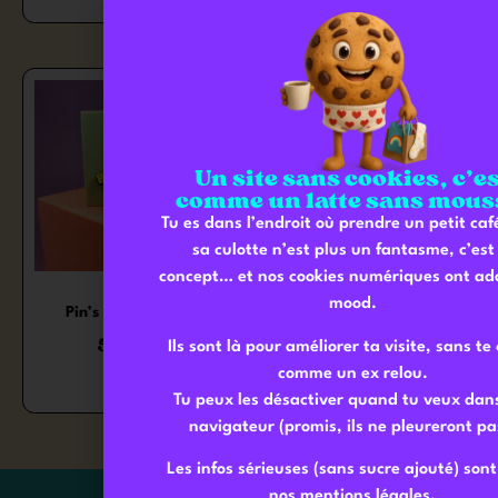
Un site sans cookies, c’e
comme un latte sans mous
Tu es dans l’endroit où prendre un petit ca
sa culotte n’est plus un fantasme, c’est 
concept… et nos cookies numériques ont ado
mood.
Pin’s I’m so happy
Pin’s crocodile
5,00
€
5,00
€
Ils sont là pour améliorer ta visite, sans te 
comme un ex relou.
Tu peux les désactiver quand tu veux dan
navigateur (promis, ils ne pleureront pa
Les infos sérieuses (sans sucre ajouté) son
nos mentions légales.