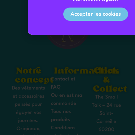
Accepter les cookies
Notre
Informations
Click
concept
&
Contact et
Collect
FAQ
Des vêtements
Ou en est ma
et accessoires
The Small
commande
pensés pour
Talk – 24 rue
Tous nos
égayer vos
Saint-
produits
journées.
Corneille
Conditions
Originaux,
60200