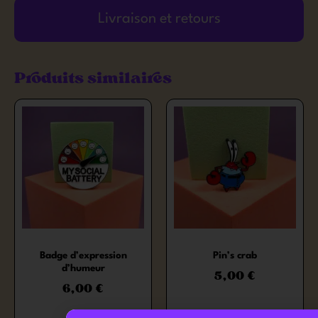
Livraison et retours
Produits similaires
Badge d’expression
Pin’s crab
d’humeur
5,00
€
6,00
€