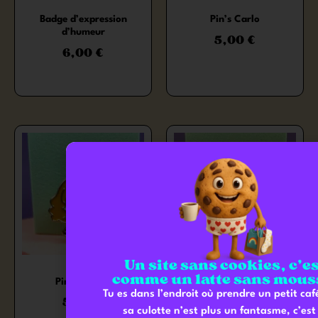
Badge d’expression
Pin’s Carlo
d’humeur
5,00
€
6,00
€
Un site sans cookies, c’e
comme un latte sans mous
Pin’s Sorcier
Pin’s L’éponge
Tu es dans l’endroit où prendre un petit ca
5,00
€
5,00
€
sa culotte n’est plus un fantasme, c’est 