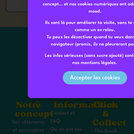
concept… et nos cookies numériques ont ado
mood.
Ils sont là pour améliorer ta visite, sans te 
comme un ex relou.
Tu peux les désactiver quand tu veux dan
navigateur (promis, ils ne pleureront pa
Les infos sérieuses (sans sucre ajouté) son
nos mentions légales.
Accepter les cookies
Notre
Informations
Click
concept
&
Contact et
Collect
FAQ
Des vêtements
Ou en est ma
et accessoires
The Small